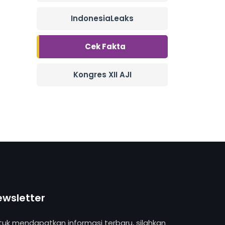
IndonesiaLeaks
Cek Fakta
Kongres XII AJI
ewsletter
tuk mendapatkan informasi terbaru, silahkan