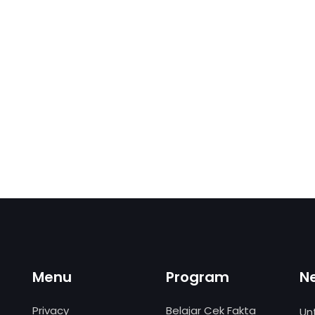
Menu
Program
N
Privacy
Belajar Cek Fakta
Un