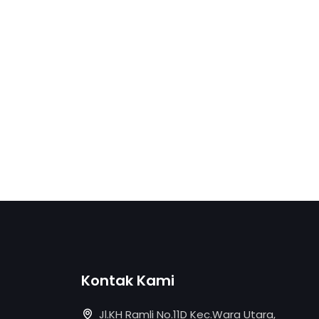
Kontak Kami
Jl.KH Ramli No.11D Kec.Wara Utara,