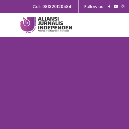
Follow us:
Call:
081320120584