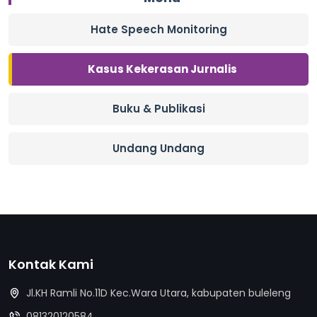
Hate Speech Monitoring
Kasus Kekerasan Jurnalis
Buku & Publikasi
Undang Undang
Kontak Kami
Jl.KH Ramli No.11D Kec.Wara Utara, kabupaten buleleng
081320120584